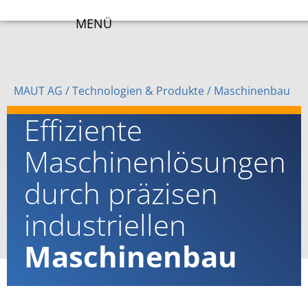
MENÜ
MAUT AG
/ Technologien & Produkte /
Maschinenbau
Effiziente
Maschinenlösungen
durch präzisen
industriellen
Maschinenbau